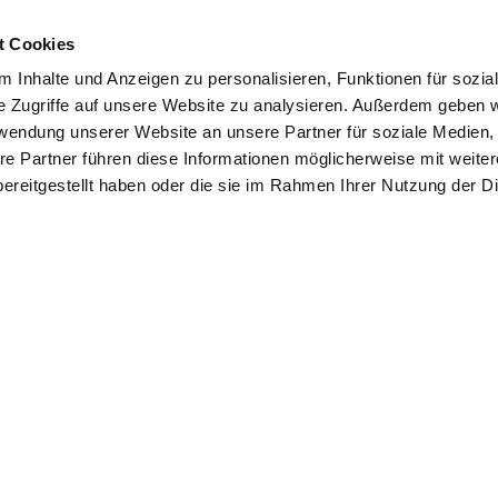
t Cookies
 Inhalte und Anzeigen zu personalisieren, Funktionen für sozia
e Zugriffe auf unsere Website zu analysieren. Außerdem geben w
rwendung unserer Website an unsere Partner für soziale Medien
re Partner führen diese Informationen möglicherweise mit weite
ereitgestellt haben oder die sie im Rahmen Ihrer Nutzung der D
So erreichen Sie uns
Hubertushof
Dressur- und Pensionsstall
Verantwortlich für den Inhalt:
Herbert Gatzweiler
Hitfelder Str. 2
52076 Aachen-Hitfeld
Mobil: 0171 7464549
Fax.: 0241 - 1 68 44 18
hg@hubertushof-aachen.de