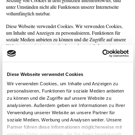
Setzung von Cookies in dem genutzten Internetbrowser, sind
unter Umständen nicht alle Funktionen unserer Internetseite
vollumfänglich nutzbar.
Diese Webseite verwendet Cookies. Wir verwenden Cookies,
um Inhalte und Anzeigen zu personalisieren, Funktionen für
soziale Medien anbieten zu können und die Zugriffe auf unsere
Website zu analysieren. Außerdem geben wir Informationen zu
Ihrer Verwendung unserer Website an unsere Partner für soziale
Medien, Werbung und Analysen weiter. Unsere Partner führen
diese Informationen möglicherweise mit weiteren Daten
zusammen, die Sie ihnen bereitgestellt haben oder die sie im
Diese Webseite verwendet Cookies
Rahmen Ihrer Nutzung der Dienste gesammelt haben.
Wir verwenden Cookies, um Inhalte und Anzeigen zu
Cookies sind kleine Textdateien, die von Webseiten verwendet
personalisieren, Funktionen für soziale Medien anbieten
werden, um die Benutzererfahrung effizienter zu gestalten.
zu können und die Zugriffe auf unsere Website zu
analysieren. Außerdem geben wir Informationen zu Ihrer
Laut Gesetz können wir Cookies auf Ihrem Gerät speichern,
Verwendung unserer Website an unsere Partner für
wenn diese für den Betrieb dieser Seite unbedingt notwendig
soziale Medien, Werbung und Analysen weiter. Unsere
sind. Für alle anderen Cookie-Typen benötigen wir Ihre
Partner führen diese Informationen möglicherweise mit
Erlaubnis.
weiteren Daten zusammen, die Sie ihnen bereitgestellt